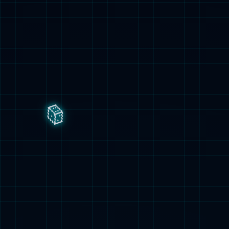
升，最后几轮一度三连大败掉到第四，反弹拿下两连胜
才艰难重回第三。本轮做客只要守住平局就能完成晋
级。本场初始定位给到菲尔特主场0.5球让步，在球队
整个赛季状态不佳，上轮还刚刚输球的情况下，机构还
是无视埃森的三连胜，给到菲尔特主场足够的支持。在
数据后续的变动中可以看出，在大部分机构介入后，对
于主队翻盘的支持进一步加强，主胜数据也一路下拉，
埃森不败的选项韬开任博。菲尔特需2球取胜才能逆
转，一边倒的生存压力，但防线不稳，强攻易被反击。
埃森守势为主，反击效率因伤病打折，难以大举进球。
机构大小球指数初开2.75球，结合首回合1球、双方伤
病与战术保守性，大3球难度极高。本场最有选可以从
1、2球入手，非要选方向，从后期升0.75高压的动作
看，加上主队必争胜的战意，只有看菲尔特在自己主场