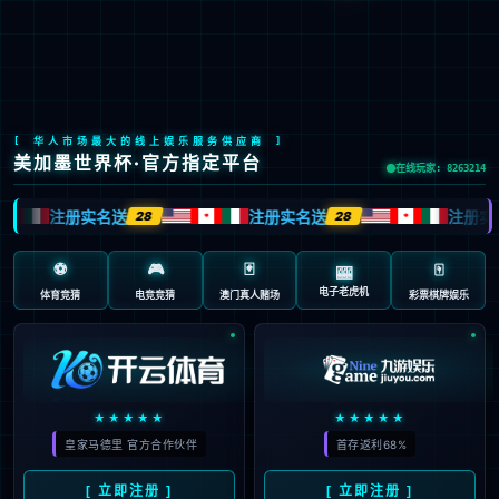
首页
法甲
文章详情
5月26日足球比赛：德乙、法甲、解
放者杯，赛事分析推荐、比分参考
admin
法甲
2026-06-02
86 次阅读