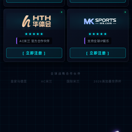
德甲：汉堡vs佛赖堡
开赛时间:05-10 21:30
足球场上最危险的，就是想当然的战意。
没错，弗赖堡确实在争下赛季欧战资格，但汉堡这场比
赛的动力，绝对被外界低估了。
（1）五万人的谢幕礼：
本场比赛是汉堡本赛季最后一个主场，沃尔克斯公园球
场预计将涌入 57,000名观众，球场早已满座。对于汉