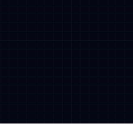
天才
6.4日：欧冠决赛樊振东用
6.3日：德甲汉堡队在6月1日
Z03胶皮输了，为何德甲决赛
再次正式报价王钰栋！愿掏
他仍选择Z03
70万欧元买他同时保证下赛
季出场时间
admin
用户管理 -> 摘要里添加介绍文字
喜讯！曾留洋德甲的他有望在西海岸迎来首秀，本轮足协杯可能登场
（7月17日）瑞典超、巴西甲赛事前瞻、个人看法推荐！仅供参考！
皇马签约哈兰德？曼城官方的回应：考虑采取法律措施 穆帅笑而不语
引发争议？韩国小将领奖时镜头被切，接连两年饱受冷遇