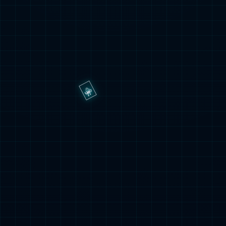
弗赖堡这边，日本核心铃木唯人（9球7助）锁骨骨折
赛季报销，这直接砍断了球队前场的创造力。奥斯特哈
格的缺阵也让中场硬度受损。舒斯特不得不强行让霍夫
勒和曼赞比承担更多压力，这在体能受限的情况下非常
危险。
战术层面来看，汉堡主场作战绝不会死守，预计会排出
的3-4-3阵型通过法比奥·维埃拉和贾塔在边路疯狂提
速。弗赖堡的边路防守一旦因为疲劳跟不上，禁区内就
会出现大量空档。
目前弗赖堡最稳的得分手段就是格里福的定位球。但汉
堡本周特意强化了对二点球的保护。只要汉堡能顶住前
30分钟的定位球轰炸，比赛就会进入汉堡喜欢的乱战
节奏。