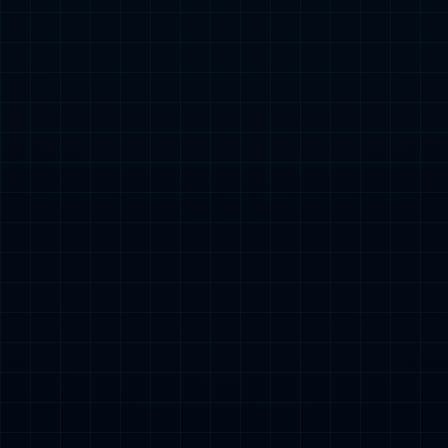
的回应：考虑采取法律措施
帅将回归皇马 将免签利物浦
穆帅笑而不语
5000万中卫
接替斯洛特！利物浦与伊劳
即将官宣！曝43岁西班牙名
拉签约两年 双方达成口头协
帅接掌利物浦，签约3年+待
议
正式手续完成
欧冠决赛前瞻：巴黎火力凶
阿斯顿维拉3-0轻取弗莱堡，
猛阿森纳后防坚稳，比赛走
埃梅里第5次斩获欧联杯冠军
向靠中场决定