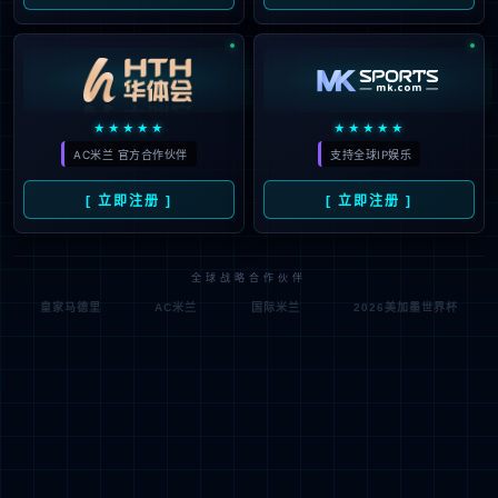
赛季初表现不尽如人意的蓝月军团曼城，在瓜迪奥拉的
调教下，后半程触底反弹展现出了极强的竞争力，先是
在英联杯的决赛击败阿森纳捧起冠军奖杯，随后又在英
超赛场再度将枪手斩于马下，迅速抹平双方的积分差
距，看到了逆袭问鼎联赛的希望，上一场足总杯半决赛
力克南安普顿后，曼城剑指国内赛场三冠王。