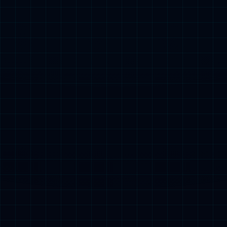
卡里克宣布卡塞米罗不参加
官方：阿森纳将在北京时间5
曼联英超收官战，青训小妖
月31日21点举行夺冠游行
登场！自曝数日内转正
admin
用户管理 -> 摘要里添加介绍文字
喜讯！曾留洋德甲的他有望在西海岸迎来首秀，本轮足协杯可能登场
（7月17日）瑞典超、巴西甲赛事前瞻、个人看法推荐！仅供参考！
皇马签约哈兰德？曼城官方的回应：考虑采取法律措施 穆帅笑而不语
引发争议？韩国小将领奖时镜头被切，接连两年饱受冷遇