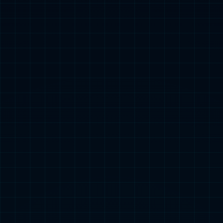
能够从希尔-迪金森体育场带走胜利，此役也是毫无保
留，在4231的阵型中，让多纳鲁马镇守龙门，努内
斯、胡桑诺夫、格伊和奥赖利构筑后防，尼科和B席搭
档双后腰，塞梅尼奥、谢尔基和多库坐镇中场，单箭头
则是哈兰德。
比赛开打之后，曼城就大举压上给埃弗顿的后防施压，
第8分钟谢尔基大禁区前沿开炮，但皮球没有压住直接
飞出底线，第18分钟奥赖利禁区内两连击，但都被防
守球员封堵，7分钟之后，埃弗顿还以颜色，霍尔左路
的冷射被胡桑诺夫挡出底线。
第39分钟多库左路下底传中，但谢尔基的包抄射门没
有压住，直接放了高射炮，猛攻不止的曼城，半场结束
之前，终于打破了场上的平衡，谢尔基在右路牵制住埃