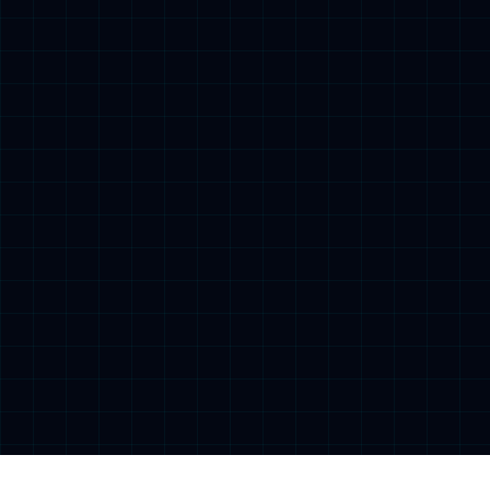
欧冠前瞻丨布拉格斯巴达VS里昂：法甲豪强的宿敌
标签列表
热门文章
好消息！北京国安或以最小
阿森纳急寻马丁内利接班
代价解约斯帕伊奇，已锁定
人！意甲王牌首选，拉菲尼
法甲豪门中场
亚要价吓退枪手