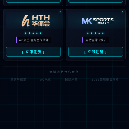
卢卡库预计将在本周初，返回那不勒斯回归训练。这场
持续数周的“罢训风波”终于看到了化解的曙光，据迪马
济奥报道卢卡库预计将在本周初返回，那不勒斯正在等
待他，以迎接赛季的收官。虽然这象征价值比实际意义
更大些。
这则消息标志着那不勒斯与比利时前锋之间的紧张关系
暂时告一段落，然而，这场围绕康复地点选择而引发的
风波的，已经对那不勒斯的赛季造成了不小的冲击。在
此之后老板、主帅跟卢卡库本人会怎么商讨这件事呢。
这是个问题。