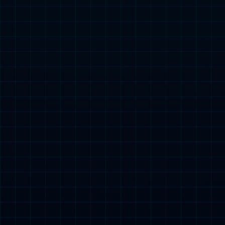
相关文章
意甲女足特尔纳纳官宣杨莉
一夜7大转会！曼城1.16亿创
娜加盟，引发球迷期待
纪录，渣叔接手德国队，英
超意甲西甲大洗牌
B费说出射门爆发的秘密：不
6月26号：英超金元收割意